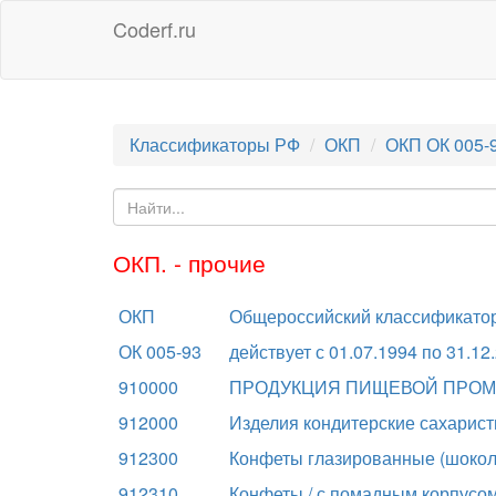
Coderf.ru
Классификаторы РФ
ОКП
ОКП ОК 005-
ОКП. - прочие
ОКП
Общероссийский классификатор
ОК 005-93
действует с 01.07.1994 по 31.12
910000
ПРОДУКЦИЯ ПИЩЕВОЙ ПРО
912000
Изделия кондитерские сахарис
912300
Конфеты глазированные (шокол
912310
Конфеты / с помадным корпусо