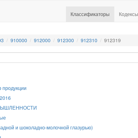
Классификаторы
Кодекс
93
910000
912000
912300
912310
912319
 продукции
.2016
МЫШЛЕННОСТИ
тые
адной и шоколадно-молочной глазурью)
м