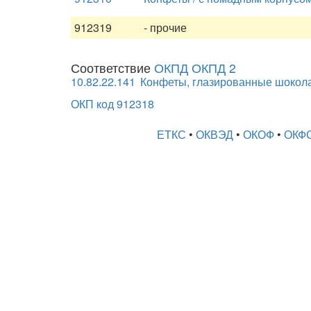
912319
- прочие
Соответствие
ОКПД ОКПД 2
10.82.22.141
Конфеты, глазированные шокола
ОКП код 912318
ЕТКС
•
ОКВЭД
•
ОКОФ
•
ОКФ