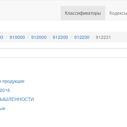
Классификаторы
Кодекс
93
910000
912000
912200
912230
912231
 продукции
.2016
МЫШЛЕННОСТИ
тые