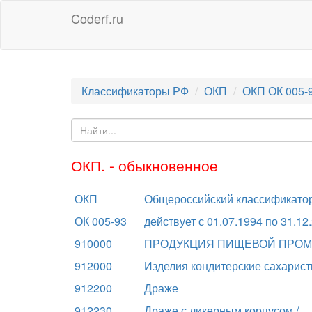
Coderf.ru
Классификаторы РФ
ОКП
ОКП ОК 005-
ОКП. - обыкновенное
ОКП
Общероссийский классификатор
ОК 005-93
действует с 01.07.1994 по 31.12
910000
ПРОДУКЦИЯ ПИЩЕВОЙ ПРО
912000
Изделия кондитерские сахарис
912200
Драже
912230
Драже с ликерным корпусом /