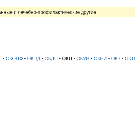
нные и лечебно-профилактические другие
С
•
ОКОПФ
•
ОКПД
•
ОКДП
•
ОКП
•
ОКУН
•
ОКЕИ
•
ОКЗ
•
ОКТ