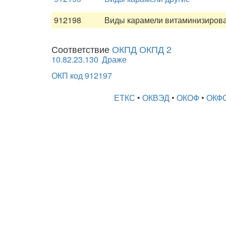
912198
Виды карамели витаминизирова
Соответствие
ОКПД ОКПД 2
10.82.23.130
Драже
ОКП код 912197
ЕТКС
•
ОКВЭД
•
ОКОФ
•
ОКФ