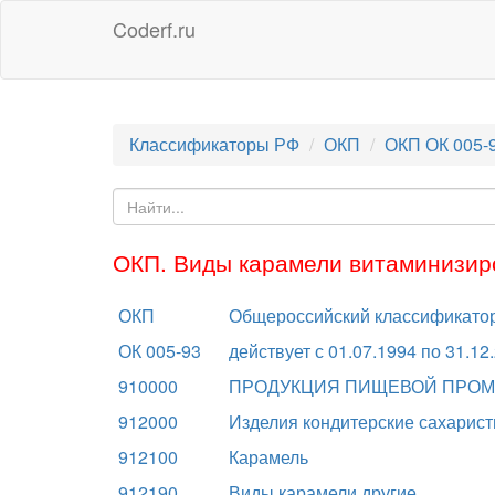
Coderf.ru
Классификаторы РФ
ОКП
ОКП ОК 005-
ОКП. Виды карамели витаминизир
ОКП
Общероссийский классификатор
ОК 005-93
действует с 01.07.1994 по 31.12
910000
ПРОДУКЦИЯ ПИЩЕВОЙ ПРО
912000
Изделия кондитерские сахарис
912100
Карамель
912190
Виды карамели другие