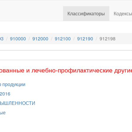
Классификаторы
Кодекс
93
910000
912000
912100
912190
912198
ованные и лечебно-профилактические други
 продукции
.2016
МЫШЛЕННОСТИ
тые