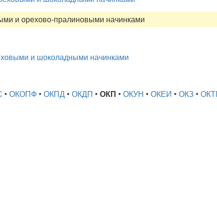
ными и орехово-пралиновыми начинками
еховыми и шоколадными начинками
С
•
ОКОПФ
•
ОКПД
•
ОКДП
•
ОКП
•
ОКУН
•
ОКЕИ
•
ОКЗ
•
ОКТ