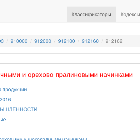
Классификаторы
Кодекс
93
910000
912000
912100
912160
912162
лочными и орехово-пралиновыми начинками
 продукции
.2016
МЫШЛЕННОСТИ
тые
ореховыми и шоколадными начинками