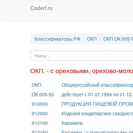
Coderf.ru
Классификаторы РФ
ОКП
ОКП ОК 005-
ОКП. - с ореховыми, орехово-мо
ОКП
Общероссийский классификатор
ОК 005-93
действует с 01.07.1994 по 31.12
910000
ПРОДУКЦИЯ ПИЩЕВОЙ ПРО
912000
Изделия кондитерские сахарис
912100
Карамель
912160
Карамель / с марципановыми, 