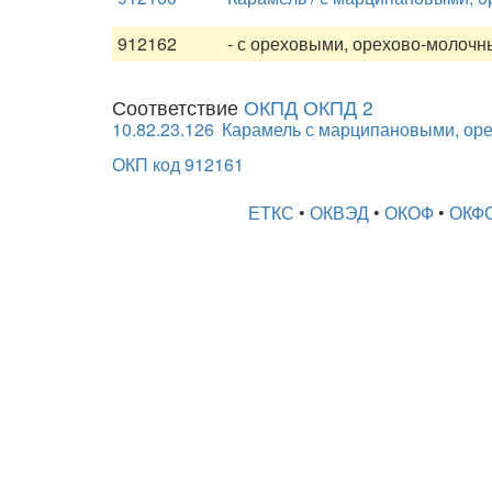
912162
- с ореховыми, орехово-молоч
Соответствие
ОКПД ОКПД 2
10.82.23.126
Карамель с марципановыми, ор
ОКП код 912161
ЕТКС
•
ОКВЭД
•
ОКОФ
•
ОКФ