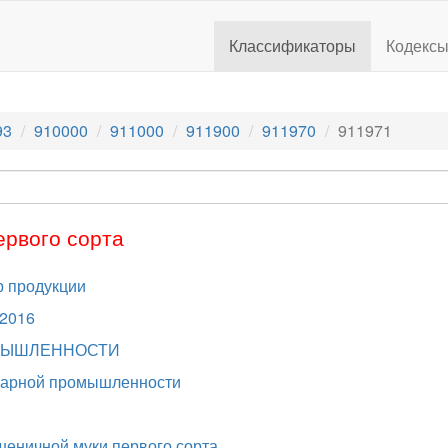
Классификаторы
Кодекс
93
910000
911000
911900
911970
911971
ервого сорта
 продукции
.2016
МЫШЛЕННОСТИ
екарной промышленности
пшеничной муки первого сорта