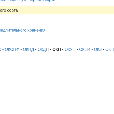
ого сорта
недлительного хранения
С
•
ОКОПФ
•
ОКПД
•
ОКДП
•
ОКП
•
ОКУН
•
ОКЕИ
•
ОКЗ
•
ОКТ