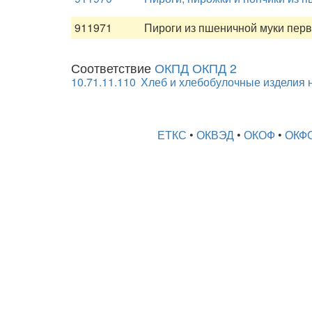
911971
Пироги из пшеничной муки перв
Соответствие
ОКПД ОКПД 2
10.71.11.110
Хлеб и хлебобулочные изделия 
ЕТКС
•
ОКВЭД
•
ОКОФ
•
ОКФ