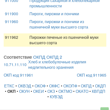
911000
Продукция сахарной и хлебопекарной
промышленности
911900
Пироги, пирожки и пончики
911960
Пироги, пирожки и пончики из
пшеничной муки высшего сорта
911962
Пирожки печеные из пшеничной муки
высшего сорта
Соответствие
ОКПД ОКПД 2
Хлеб и хлебобулочные изделия
10.71.11.110
недлительного хранения
ОКП код 911961
ОКП код 911965
ЕТКС
•
ОКВЭД
•
ОКОФ
•
ОКФС
•
ОКОПФ
•
ОКПД
•
ОКДП
•
ОКП
•
ОКУН
•
ОКЕИ
•
ОКЗ
•
ОКТМО
•
ОКАТО
•
КВПДП
•
КУВЭД