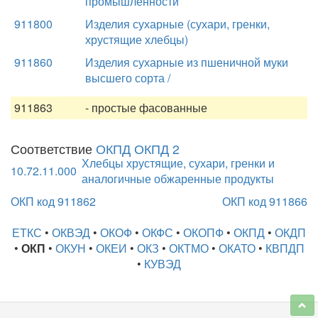
промышленности
911800
Изделия сухарные (сухари, гренки,
хрустящие хлебцы)
911860
Изделия сухарные из пшеничной муки
высшего сорта /
911863
- простые фасованные
Соответствие
ОКПД ОКПД 2
Хлебцы хрустящие, сухари, гренки и
10.72.11.000
аналогичные обжаренные продукты
ОКП код 911862
ОКП код 911866
ЕТКС
•
ОКВЭД
•
ОКОФ
•
ОКФС
•
ОКОПФ
•
ОКПД
•
ОКДП
•
ОКП
•
ОКУН
•
ОКЕИ
•
ОКЗ
•
ОКТМО
•
ОКАТО
•
КВПДП
•
КУВЭД