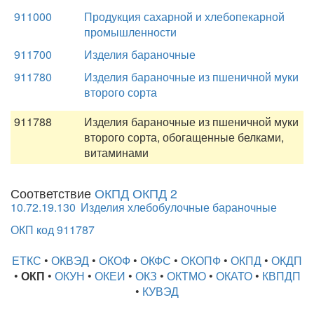
911000
Продукция сахарной и хлебопекарной
промышленности
911700
Изделия бараночные
911780
Изделия бараночные из пшеничной муки
второго сорта
911788
Изделия бараночные из пшеничной муки
второго сорта, обогащенные белками,
витаминами
Соответствие
ОКПД ОКПД 2
10.72.19.130
Изделия хлебобулочные бараночные
ОКП код 911787
ЕТКС
•
ОКВЭД
•
ОКОФ
•
ОКФС
•
ОКОПФ
•
ОКПД
•
ОКДП
•
ОКП
•
ОКУН
•
ОКЕИ
•
ОКЗ
•
ОКТМО
•
ОКАТО
•
КВПДП
•
КУВЭД