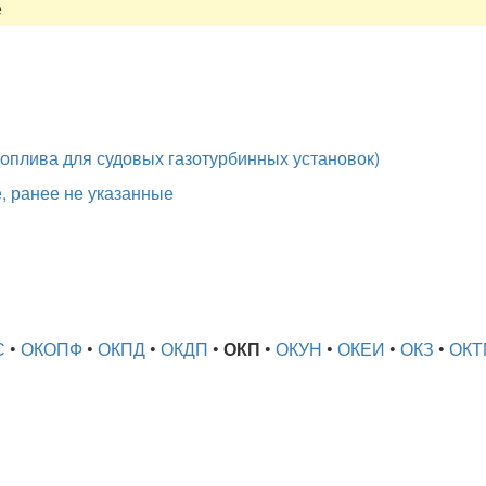
е
топлива для судовых газотурбинных установок)
, ранее не указанные
С
•
ОКОПФ
•
ОКПД
•
ОКДП
•
ОКП
•
ОКУН
•
ОКЕИ
•
ОКЗ
•
ОКТ