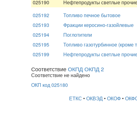
025190
Нефтепродукты светлые прочи
025192
Топливо печное бытовое
025193
Фракции керосино-газойлевые
025194
Поглотители
025195
Топливо газотурбинное (кроме 
025199
Нефтепродукты светлые прочие
Соответствие
ОКПД ОКПД 2
Соответствие не найдено
ОКП код 025180
ЕТКС
•
ОКВЭД
•
ОКОФ
•
ОКФ