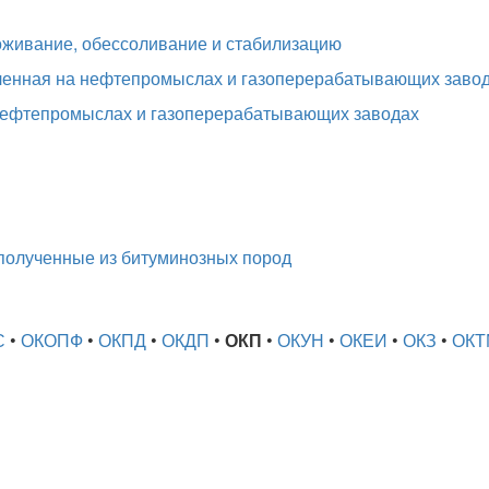
оживание, обессоливание и стабилизацию
ленная на нефтепромыслах и газоперерабатывающих заво
нефтепромыслах и газоперерабатывающих заводах
полученные из битуминозных пород
С
•
ОКОПФ
•
ОКПД
•
ОКДП
•
ОКП
•
ОКУН
•
ОКЕИ
•
ОКЗ
•
ОКТ