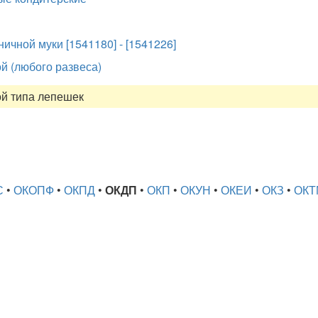
чной муки [1541180] - [1541226]
й (любого развеса)
ой типа лепешек
С
•
ОКОПФ
•
ОКПД
•
ОКДП
•
ОКП
•
ОКУН
•
ОКЕИ
•
ОКЗ
•
ОКТ