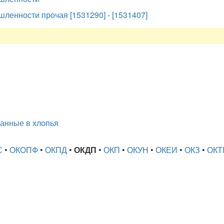
енности прочая [1531290] - [1531407]
анные в хлопья
С
•
ОКОПФ
•
ОКПД
•
ОКДП
•
ОКП
•
ОКУН
•
ОКЕИ
•
ОКЗ
•
ОКТ