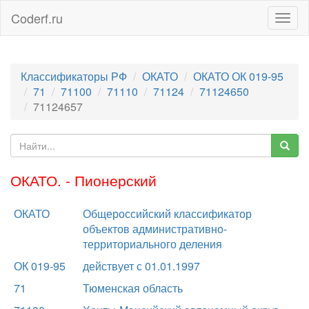
Coderf.ru
Togg
navig
Классификаторы РФ
ОКАТО
ОКАТО ОК 019-95
71
71100
71110
71124
71124650
71124657
ОКАТО. - Пионерский
ОКАТО
Общероссийский классификатор
объектов административно-
территориального деления
ОК 019-95
действует с 01.01.1997
71
Тюменская область