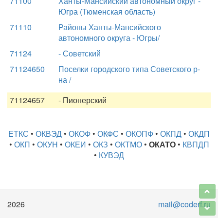
71100
Ханты-Мансийский автономный округ -
Югра (Тюменская область)
71110
Районы Ханты-Мансийского
автономного округа - Югры/
71124
- Советский
71124650
Поселки городского типа Советского р-
на /
71124657
- Пионерский
ЕТКС
•
ОКВЭД
•
ОКОФ
•
ОКФС
•
ОКОПФ
•
ОКПД
•
ОКДП
•
ОКП
•
ОКУН
•
ОКЕИ
•
ОКЗ
•
ОКТМО
•
ОКАТО
•
КВПДП
•
КУВЭД
2026
mail@coderf.ru