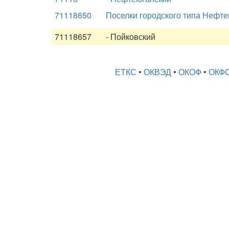
71118650
Поселки городского типа Нефтею
71118657
- Пойковский
ЕТКС
•
ОКВЭД
•
ОКОФ
•
ОКФ