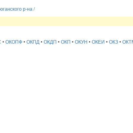
ганского р-на /
С
•
ОКОПФ
•
ОКПД
•
ОКДП
•
ОКП
•
ОКУН
•
ОКЕИ
•
ОКЗ
•
ОКТ