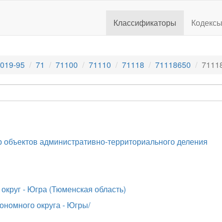
Классификаторы
Кодекс
019-95
71
71100
71110
71118
71118650
7111
 объектов административно-территориального деления
круг - Югра (Тюменская область)
номного округа - Югры/