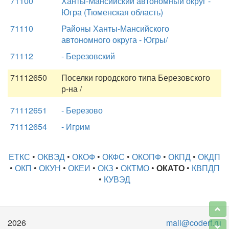
71100
Ханты-Мансийский автономный округ -
Югра (Тюменская область)
71110
Районы Ханты-Мансийского
автономного округа - Югры/
71112
- Березовский
71112650
Поселки городского типа Березовского
р-на /
71112651
- Березово
71112654
- Игрим
ЕТКС
•
ОКВЭД
•
ОКОФ
•
ОКФС
•
ОКОПФ
•
ОКПД
•
ОКДП
•
ОКП
•
ОКУН
•
ОКЕИ
•
ОКЗ
•
ОКТМО
•
ОКАТО
•
КВПДП
•
КУВЭД
2026
mail@coderf.ru