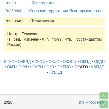
70250
- Ясногорский
70250800
Сельские территории Ясногорского р-на/
70250849
- Теляковская
Центр - Теляково
(в ред. Изменения N 15/99, утв. Госстандартом
России)
ЕТКС
•
ОКВЭД
•
ОКОФ
•
ОКФС
•
ОКОПФ
•
ОКПД
•
ОКДП
•
ОКП
•
ОКУН
•
ОКЕИ
•
ОКЗ
•
ОКТМО
•
ОКАТО
•
КВПДП
•
КУВЭД
2026
mail@coderf.ru