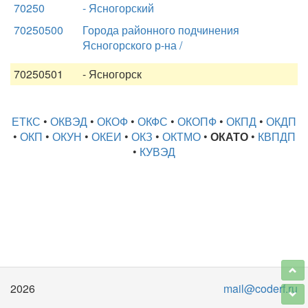
70250
- Ясногорский
70250500
Города районного подчинения
Ясногорского р-на /
70250501
- Ясногорск
ЕТКС
•
ОКВЭД
•
ОКОФ
•
ОКФС
•
ОКОПФ
•
ОКПД
•
ОКДП
•
ОКП
•
ОКУН
•
ОКЕИ
•
ОКЗ
•
ОКТМО
•
ОКАТО
•
КВПДП
•
КУВЭД
2026
mail@coderf.ru