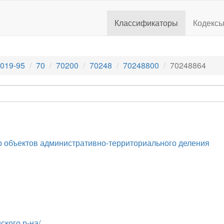
Классификаторы
Кодекс
019-95
70
70200
70248
70248800
70248864
 объектов административно-территориального деления
кого р-на/