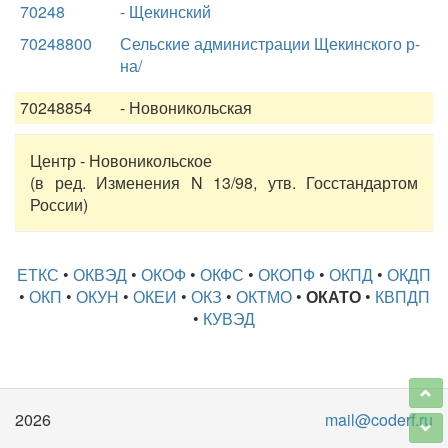
70248
- Щекинский
70248800
Сельские администрации Щекинского р-
на/
70248854
- Новоникольская
Центр - Новоникольское
(в ред. Изменения N 13/98, утв. Госстандартом
России)
ЕТКС
•
ОКВЭД
•
ОКОФ
•
ОКФС
•
ОКОПФ
•
ОКПД
•
ОКДП
•
ОКП
•
ОКУН
•
ОКЕИ
•
ОКЗ
•
ОКТМО
•
ОКАТО
•
КВПДП
•
КУВЭД
2026
mail@coderf.ru