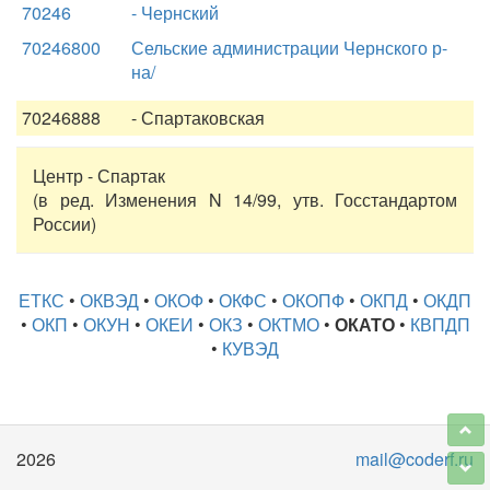
70246
- Чернский
70246800
Сельские администрации Чернского р-
на/
70246888
- Спартаковская
Центр - Спартак
(в ред. Изменения N 14/99, утв. Госстандартом
России)
ЕТКС
•
ОКВЭД
•
ОКОФ
•
ОКФС
•
ОКОПФ
•
ОКПД
•
ОКДП
•
ОКП
•
ОКУН
•
ОКЕИ
•
ОКЗ
•
ОКТМО
•
ОКАТО
•
КВПДП
•
КУВЭД
2026
mail@coderf.ru