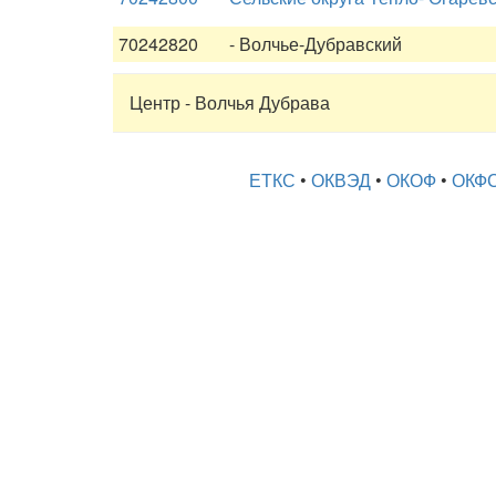
70242820
- Волчье-Дубравский
Центр - Волчья Дубрава
ЕТКС
•
ОКВЭД
•
ОКОФ
•
ОКФ