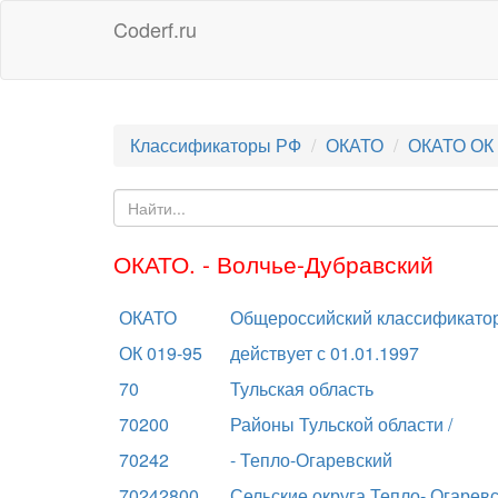
Coderf.ru
Классификаторы РФ
ОКАТО
ОКАТО ОК 
ОКАТО. - Волчье-Дубравский
ОКАТО
Общероссийский классификатор
ОК 019-95
действует с 01.01.1997
70
Тульская область
70200
Районы Тульской области /
70242
- Тепло-Огаревский
70242800
Сельские округа Тепло- Огаревс