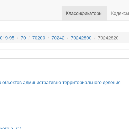
Классификаторы
Кодекс
019-95
70
70200
70242
70242800
70242820
 объектов административно-территориального деления
кого р-на/