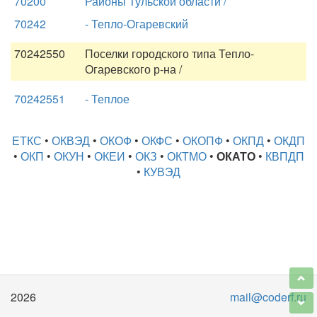
70200
Районы Тульской области /
70242
- Тепло-Огаревский
70242550
Поселки городского типа Тепло-
Огаревского р-на /
70242551
- Теплое
ЕТКС
•
ОКВЭД
•
ОКОФ
•
ОКФС
•
ОКОПФ
•
ОКПД
•
ОКДП
•
ОКП
•
ОКУН
•
ОКЕИ
•
ОКЗ
•
ОКТМО
•
ОКАТО
•
КВПДП
•
КУВЭД
2026
mail@coderf.ru