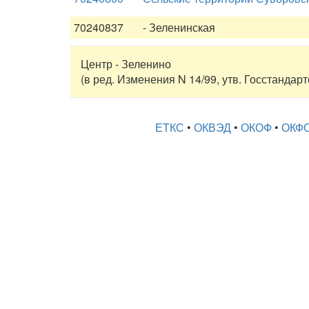
70240837
- Зеленинская
Центр - Зеленино
(в ред. Изменения N 14/99, утв. Госстандар
ЕТКС
•
ОКВЭД
•
ОКОФ
•
ОКФ