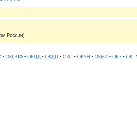
том России)
С
•
ОКОПФ
•
ОКПД
•
ОКДП
•
ОКП
•
ОКУН
•
ОКЕИ
•
ОКЗ
•
ОКТ