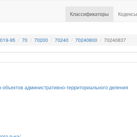
Классификаторы
Кодекс
019-95
70
70200
70240
70240800
70240837
 объектов административно-территориального деления
ого р-на/