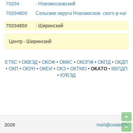
70234
- Новомосковский
70234800
Сельские округа Новомосков- ского р-на/
70234850
- Ширинский
Центр - Ширинский
ЕТКС
•
ОКВЭД
•
ОКОФ
•
ОКФС
•
ОКОПФ
•
ОКПД
•
ОКДП
•
ОКП
•
ОКУН
•
ОКЕИ
•
ОКЗ
•
ОКТМО
•
ОКАТО
•
КВПДП
•
КУВЭД
2026
mail@coderf.ru