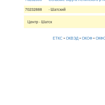
70232888
- Шатский
Центр - Шатск
ЕТКС
•
ОКВЭД
•
ОКОФ
•
ОКФ