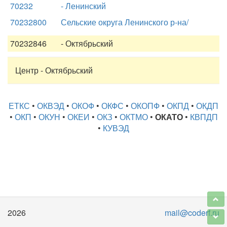
70232
- Ленинский
70232800
Сельские округа Ленинского р-на/
70232846
- Октябрьский
Центр - Октябрьский
ЕТКС
•
ОКВЭД
•
ОКОФ
•
ОКФС
•
ОКОПФ
•
ОКПД
•
ОКДП
•
ОКП
•
ОКУН
•
ОКЕИ
•
ОКЗ
•
ОКТМО
•
ОКАТО
•
КВПДП
•
КУВЭД
2026
mail@coderf.ru