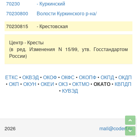
70230
- Куркинский
70230800
Волости Куркинского р-на/
70230815
- Крестовская
Центр - Кресты
(в ред. Изменения N 15/99, утв. Госстандартом
России)
ЕТКС
•
ОКВЭД
•
ОКОФ
•
ОКФС
•
ОКОПФ
•
ОКПД
•
ОКДП
•
ОКП
•
ОКУН
•
ОКЕИ
•
ОКЗ
•
ОКТМО
•
ОКАТО
•
КВПДП
•
КУВЭД
2026
mail@coderf.ru