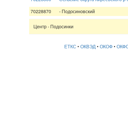
70228870
- Подосиновский
Центр - Подосинки
ЕТКС
•
ОКВЭД
•
ОКОФ
•
ОКФ