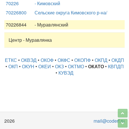
70226
- Кимовский
70226800
Сельские округа Кимовского р-на/
70226844
- Муравлянский
Центр - Муравлянка
ЕТКС
•
ОКВЭД
•
ОКОФ
•
ОКФС
•
ОКОПФ
•
ОКПД
•
ОКДП
•
ОКП
•
ОКУН
•
ОКЕИ
•
ОКЗ
•
ОКТМО
•
ОКАТО
•
КВПДП
•
КУВЭД
2026
mail@coderf.ru