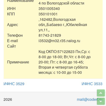
Наименование
4 по Вологодской области
ИНН
3501005340
КПП
350101001
,162482,Вологодская
Адрес
обл,,Бабаево г,,Юбилейная
ул,11,,
Телефон
81743-21829
E-mail
i3532@m32.r35.nalog.ru
Сайт
Код ОКПО:57122823 Пн,Ср: с
8-00 до 18-00; Вт,Чт: с 8-00 до
Примечание
20-00; Пт: с 8-00 до 16-45;
Вторая и четвертая суббота
месяца: с 10-00 до 15-00
ИФНС 3529
ИФНС 3533
2026
mail@coderf.ru