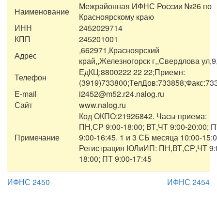
Межрайонная ИФНС России №26 по
Наименование
Красноярскому краю
ИНН
2452029714
КПП
245201001
,662971,Красноярский
Адрес
край,,Железногорск г,,Свердлова ул,9,
ЕдКЦ:8800222 22 22;Приемн:
Телефон
(3919)733800;ТелДов:733858;Факс:73
E-mail
i2452@m52.r24.nalog.ru
Сайт
www.nalog.ru
Код ОКПО:21926842. Часы приема:
ПН,СР 9:00-18:00; ВТ,ЧТ 9:00-20:00; 
Примечание
9:00-16:45. 1 и 3 СБ месяца 10:00-15:0
Регистрация ЮЛиИП: ПН,ВТ,СР,ЧТ 9:
18:00; ПТ 9:00-17:45
ИФНС 2450
ИФНС 2454