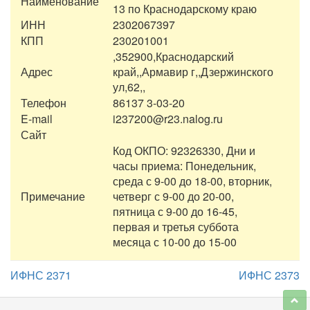
Наименование
13 по Краснодарскому краю
ИНН
2302067397
КПП
230201001
,352900,Краснодарский
Адрес
край,,Армавир г,,Дзержинского
ул,62,,
Телефон
86137 3-03-20
E-mail
i237200@r23.nalog.ru
Сайт
Код ОКПО: 92326330, Дни и
часы приема: Понедельник,
среда с 9-00 до 18-00, вторник,
Примечание
четверг с 9-00 до 20-00,
пятница с 9-00 до 16-45,
первая и третья суббота
месяца с 10-00 до 15-00
ИФНС 2371
ИФНС 2373