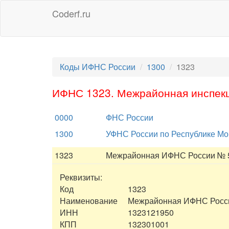
Coderf.ru
Коды ИФНС России
1300
1323
ИФНС 1323. Межрайонная инспекц
0000
ФНС России
1300
УФНС России по Республике М
1323
Межрайонная ИФНС России № 5
Реквизиты:
Код
1323
Наименование
Межрайонная ИФНС Росси
ИНН
1323121950
КПП
132301001