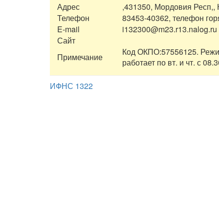
Адрес
,431350, Мордовия Респ,, К
Телефон
83453-40362, телефон гор
E-mail
i132300@m23.r13.nalog.ru
Сайт
Код ОКПО:57556125. Режим р
Примечание
работает по вт. и чт. с 08.3
ИФНС 1322