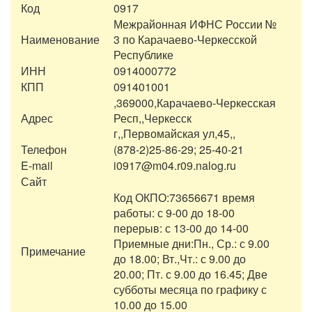
Код
0917
Межрайонная ИФНС России №
Наименование
3 по Карачаево-Черкесской
Республике
ИНН
0914000772
КПП
091401001
,369000,Карачаево-Черкесская
Адрес
Респ,,Черкесск
г,,Первомайская ул,45,,
Телефон
(878-2)25-86-29; 25-40-21
E-mail
i0917@m04.r09.nalog.ru
Сайт
Код ОКПО:73656671 время
работы: с 9-00 до 18-00
перерыв: с 13-00 до 14-00
Приемные дни:Пн., Ср.: с 9.00
Примечание
до 18.00; Вт.,Чт.: с 9.00 до
20.00; Пт. с 9.00 до 16.45; Две
субботы месяца по графику с
10.00 до 15.00